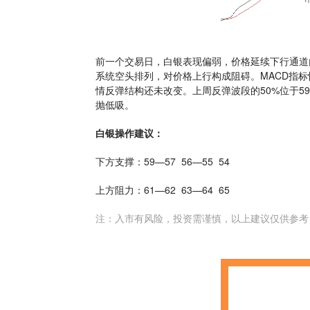
前一个交易日，白银表现偏弱，价格延续下行通道
系统空头排列，对价格上行构成阻碍。MACD指
情反弹结构还未改变。上周反弹波段的50%位于
抛低吸。
白银操作建议：
下方支撑：59—57 56—55 54
上方阻力：61—62 63—64 65
注：入市有风险，投资需谨慎，以上建议仅供参考